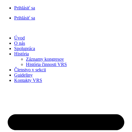
Prihlásiť sa
Prihlásiť sa
Úvod
O nás
Spolupráca
História
Záznamy kongresov
História činnosti VRS
Členstvo v sekcii
Guideliny
Kontakty VRS