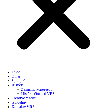
Úvod
O nás
Spolupráca
História
Záznamy kongresov
História činnosti VRS
Členstvo v sekcii
Guideliny
Kontakty VRS