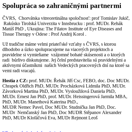
Spolupráca so zahraničnými partnermi
ČVRS, Chorvátska vitreoretinálna spoločnosť: prof Tomislav Jukič,
Rakúsko Tirolská Univerzita v Innsbrucku : prof. MUDr. Rehák
Matúš PhD , Ukrajina: The Filatov Institute of Eye Diseases and
Tissue Therapy v Odese : Prof Andrij Korol .
Už tradične máme velmi priateľské vzťahy s ČVRS, s ktorou
dlhodobo a úzko spolupracujeme na viacerých projektoch a
pravidelne si vymieňame vzájomné bohaté skúsenosti a o ktorých
radi búrlivo diskutujeme. Jej čelní predstavitelia sú pravidelnými a
aktívnymi účastníkmi našich Vedeckých pracovných dní na ktoré sa
vemi radi vracajú.
Hostia z CZ:
prof. MUDr. Řehák Jiří Csc, FEBO, doc. Doc MUDr.
Chrapek Oldřich PhD, MUDr. Procházková Lidmila PhD, MUDr.
Závorková Martina PhD, MUDr. Vysloužilová Daniela PhD,
MUDr. Ernest Jan PhD, prof. MUDr. Heissingerová Jarmila MBA,
PhD, MUDr. Manethová Katerina PhD.,
MUDR Nemec Pavel, Doc MUDr. Studnička Jan PhD, Doc.
MUDr Nemčanský Jan PhD, Doc MUDR Stěpanov Alexander
PhD, MUDr Klofáčová Eva, MUDr Rejmont Leoš